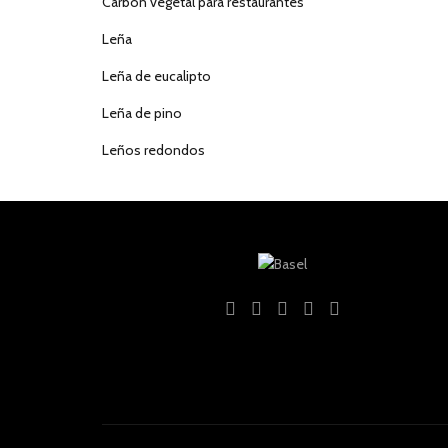
Carbón vegetal para restaurantes
Leña
Leña de eucalipto
Leña de pino
Leños redondos