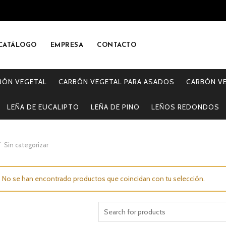
CATÁLOGO
EMPRESA
CONTACTO
BÓN VEGETAL
CARBÓN VEGETAL PARA ASADOS
CARBÓN V
LEÑA DE EUCALIPTO
LEÑA DE PINO
LEÑOS REDONDOS
Sin categorizar
No se han encontrado productos que coincidan con tu selección.
Search
for: