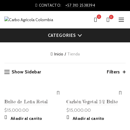
CONTACTO:
+57 310 2538394
0
0
CATEGORIES
Inicio
Tienda
Show Sidebar
Filters
Bulto de Leña Retal
Carbón Vegetal 1/2 Bulto
$
15,000.00
$
15,000.00
Añadir al carrito
Añadir al carrito