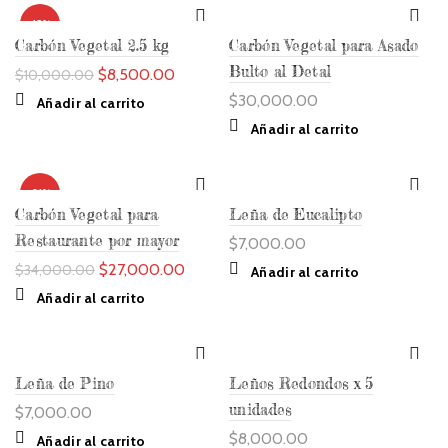
-15%
Carbón Vegetal 2.5 kg
Carbón Vegetal para Asado
Bulto al Detal
El
El
$
8,500.00
$
10,000.00
precio
precio
$
30,000.00
Añadir al carrito
original
actual
Añadir al carrito
era:
es:
$10,000.00.
$8,500.00.
-21%
Carbón Vegetal para
Leña de Eucalipto
Restaurante por mayor
$
7,000.00
El
El
$
27,000.00
$
34,000.00
Añadir al carrito
precio
precio
Añadir al carrito
original
actual
era:
es:
$34,000.00.
$27,000.00.
Leña de Pino
Leños Redondos x 5
unidades
$
7,000.00
$
8,000.00
Añadir al carrito