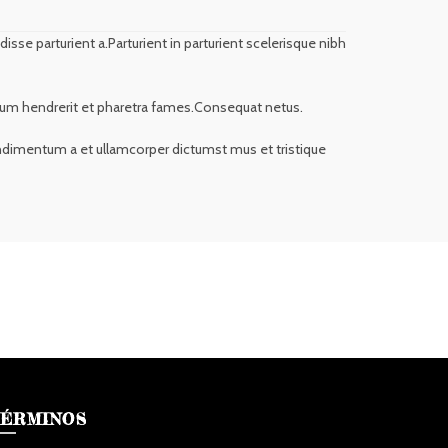
se parturient a.Parturient in parturient scelerisque nibh
bulum hendrerit et pharetra fames.Consequat netus.
Condimentum a et ullamcorper dictumst mus et tristique
ÉRMINOS