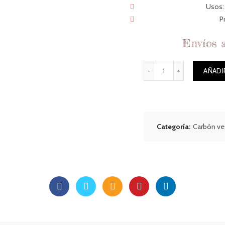
Usos: 
P
Envíos a
Cantidad
AÑADI
Categoría:
Carbón veg