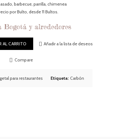
original
actual
asado, barbecue, parrilla, chimenea
recio por Bulto, desde 11 Bultos.
era:
es:
 Bogotá y alrededores
$34,000.00.
$27,000.00.
R AL CARRITO
Añadir a la lista de deseos
Compare
etal para restaurantes
Etiqueta:
Carbón