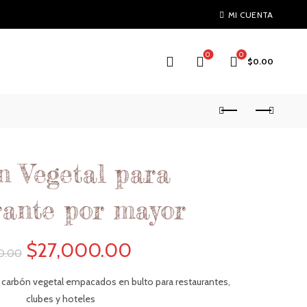
MI CUENTA
0
0
$
0.00
n Vegetal para
rante por mayor
El
El
$
27,000.00
0.00
precio
precio
carbón vegetal empacados en bulto para restaurantes,
clubes y hoteles