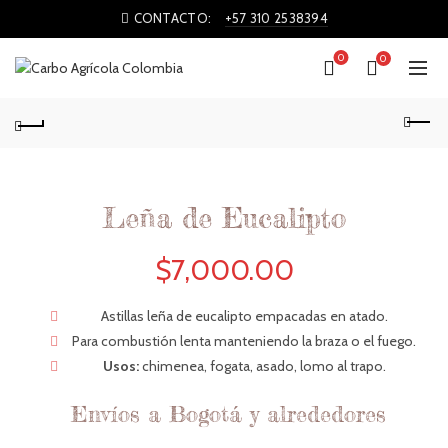
CONTACTO:
+57 310 2538394
0
0
Leña de Eucalipto
$
7,000.00
Astillas leña de eucalipto empacadas en atado.
Para combustión lenta manteniendo la braza o el fuego.
Usos:
chimenea, fogata, asado, lomo al trapo.
Envíos a Bogotá y alrededores