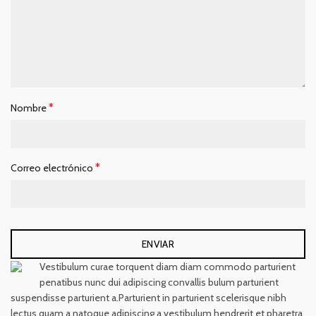
*
Nombre
*
Correo electrónico
Vestibulum curae torquent diam diam commodo parturient
penatibus nunc dui adipiscing convallis bulum parturient
suspendisse parturient a.Parturient in parturient scelerisque nibh
lectus quam a natoque adipiscing a vestibulum hendrerit et pharetra