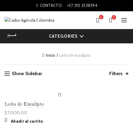
CONTACTO:
+57 310 2538394
0
0
CATEGORIES
Inicio
Leña de eucalipto
Show Sidebar
Filters
Leña de Eucalipto
$
7,000.00
Añadir al carrito