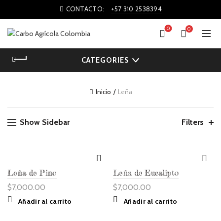
CONTACTO:
+57 310 2538394
0
0
CATEGORIES
Inicio
Leña
Show Sidebar
Filters
Leña de Pino
Leña de Eucalipto
$
7,000.00
$
7,000.00
Añadir al carrito
Añadir al carrito